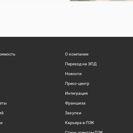
оимость
О компании
Переход на ЭПД
Новости
Пресс-центр
Интеграция
веты
Франшиза
ий
Закупки
ом
Карьера в ПЭК
Стань агентом ПЭК