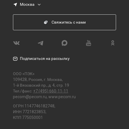
Москва
Свяжитесь с нами
Подписаться на рассылку
ООО «ПЭК»
109428, Россия, г. Москва,
1-й Вязовский пр., д. 4, стр. 19
Тел./факс:
+7 (495) 660-11-11
pecom@pecom.ru
,
www.pecom.ru
ОГРН 1147746182748,
ИНН 7721823853,
КПП 775050001