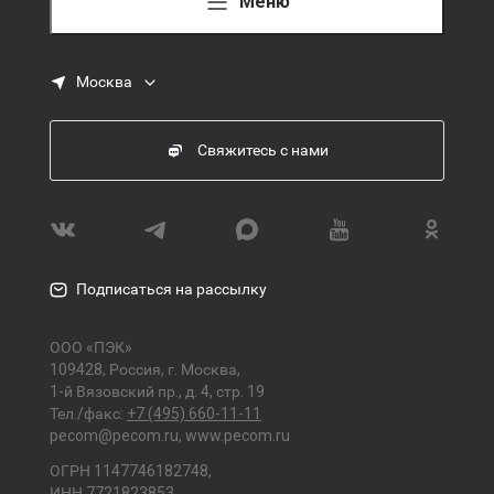
Меню
Москва
Свяжитесь с нами
Подписаться на рассылку
ООО «ПЭК»
109428, Россия, г. Москва,
1-й Вязовский пр., д. 4, стр. 19
Тел./факс:
+7 (495) 660-11-11
pecom@pecom.ru
,
www.pecom.ru
ОГРН 1147746182748,
ИНН 7721823853,