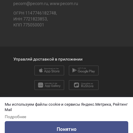
pecom@pecom.ru
,
www.pecom.ru
ОГРН 1147746182748,
ИНН 7721823853,
КПП 775050001
Управляй доставкой в приложении
2026 © ООО «ПЭК»
Мы используем файлы cookie и сервисы Яндекс.Метрика, Рейтинг
Mail
English version
Подробнее
О защите персональных данных
Понятно
Технические данные для ИИ