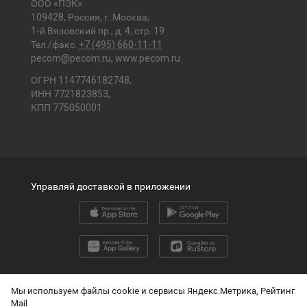
ООО «ПЭК»
109428, Россия, г. Москва,
1-й Вязовский пр., д. 4, стр. 19
Тел./факс:
+7 (495) 660-11-11
pecom@pecom.ru
,
www.pecom.ru
ОГРН 1147746182748,
ИНН 7721823853,
КПП 775050001
Управляй доставкой в приложении
2026 © ООО «ПЭК»
Мы используем файлы cookie и сервисы Яндекс.Метрика, Рейтинг
Mail
English version