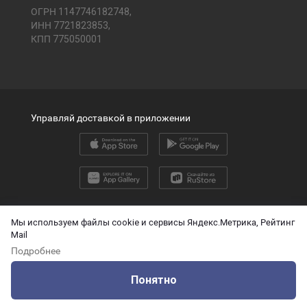
ОГРН 1147746182748,
ИНН 7721823853,
КПП 775050001
Управляй доставкой в приложении
2026 © ООО «ПЭК»
Мы используем файлы cookie и сервисы Яндекс.Метрика, Рейтинг
Mail
English version
Подробнее
О защите персональных данных
Понятно
Технические данные для ИИ
Оцените нашу работу