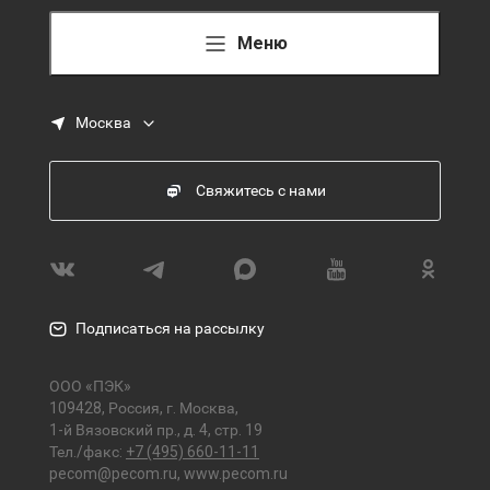
Меню
Москва
Свяжитесь с нами
Подписаться на рассылку
ООО «ПЭК»
109428, Россия, г. Москва,
1-й Вязовский пр., д. 4, стр. 19
Тел./факс:
+7 (495) 660-11-11
pecom@pecom.ru
,
www.pecom.ru