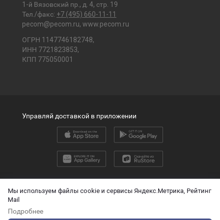
1-й Вязовский пр., д. 4, стр. 19
Тел./факс:
+7 (495) 660-11-11
pecom@pecom.ru
,
www.pecom.ru
ОГРН 1147746182748,
ИНН 7721823853,
КПП 775050001
Управляй доставкой в приложении
2026 © ООО «ПЭК»
Мы используем файлы cookie и сервисы Яндекс.Метрика, Рейтинг
Mail
English version
Подробнее
О защите персональных данных