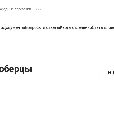
ародные перевозки
ги
Документы
Вопросы и ответы
Карта отделений
Стать клие
Люберцы