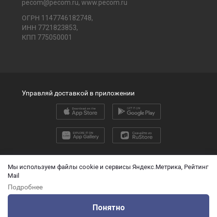
pecom@pecom.ru
,
www.pecom.ru
ОГРН 1147746182748,
ИНН 7721823853,
КПП 775050001
Управляй доставкой в приложении
2026 © ООО «ПЭК»
Мы используем файлы cookie и сервисы Яндекс.Метрика, Рейтинг
Mail
English version
Подробнее
О защите персональных данных
Понятно
Технические данные для ИИ