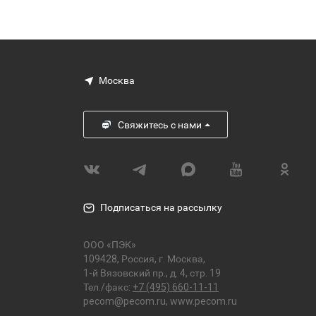
Москва
Свяжитесь с нами
Подписаться на рассылку
ООО «ПЭК»
109428, Россия, г. Москва,
1-й Вязовский пр., д. 4, стр. 19
Тел./факс:
+7 (495) 660-11-11
pecom@pecom.ru
,
www.pecom.ru