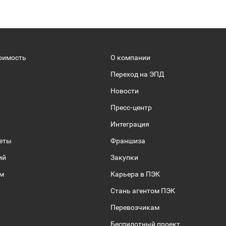
оимость
О компании
Переход на ЭПД
Новости
Пресс-центр
Интеграция
веты
Франшиза
ий
Закупки
ом
Карьера в ПЭК
Стань агентом ПЭК
Перевозчикам
Беспилотный проект