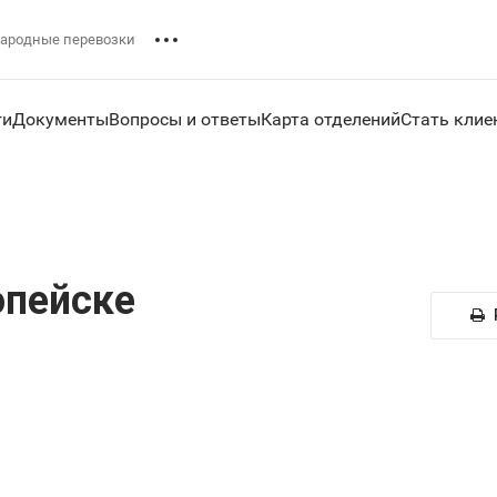
ародные перевозки
ги
Документы
Вопросы и ответы
Карта отделений
Стать клие
опейске