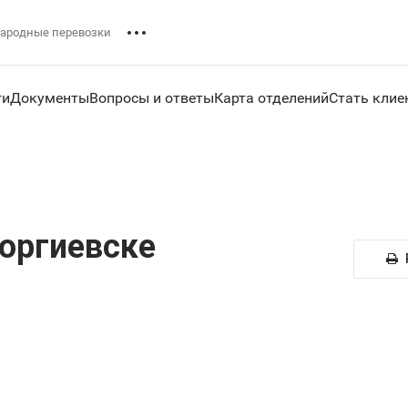
ародные перевозки
ги
Документы
Вопросы и ответы
Карта отделений
Стать клие
оргиевске