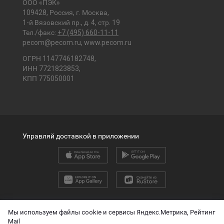
ООО «ПЭК»
109428, Россия, г. Москва,
1-й Вязовский пр., д. 4, стр. 19
Тел./факс:
+7 (495) 660-11-11
pecom@pecom.ru
,
www.pecom.ru
ОГРН 1147746182748,
ИНН 7721823853,
КПП 775050001
Управляй доставкой в приложении
2026 © ООО «ПЭК»
Мы используем файлы cookie и сервисы Яндекс.Метрика, Рейтинг
Mail
English version