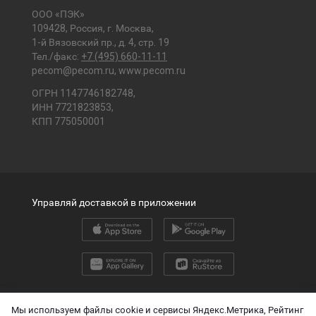
ООО «ПЭК»
109428, Россия, г. Москва,
1-й Вязовский пр., д. 4, стр. 19
Тел./факс:
+7 (495) 660-11-11
pecom@pecom.ru
,
www.pecom.ru
ОГРН 1147746182748,
ИНН 7721823853,
КПП 775050001
Управляй доставкой в приложении
2026 © ООО «ПЭК»
Мы используем файлы cookie и сервисы Яндекс.Метрика, Рейтинг