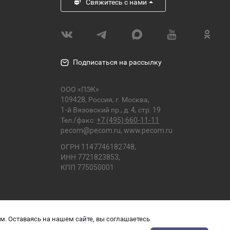
Свяжитесь с нами
Подписаться на рассылку
ООО «ПЭК»
109428, Россия, г. Москва,
1-й Вязовский пр., д. 4, стр. 19
Тел./факс:
+7 (495) 660-11-11
pecom@pecom.ru
,
www.pecom.ru
ОГРН 1147746182748,
ИНН 7721823853,
КПП 775050001
ом. Оставаясь на нашем сайте, вы соглашаетесь
 доставкой в приложении