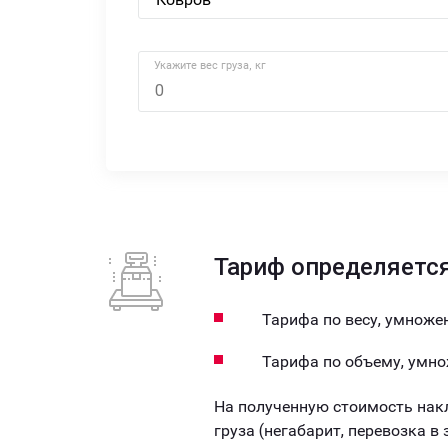
Укажите вес груза, кг
Тариф определяется
Тарифа по весу, умножен
Тарифа по объему, умно
На полученную стоимость нак
груза (негабарит, перевозка в