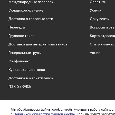
Международные перевозки
Оплатить
Складское хранение
Услуги
Доставка в торговые сети
Документы
Переезды
Вопросы и от
Грузовое такси
Карта отделен
Доставка для интернет-магазинов
Стать клиент
Генеральные грузы
Акции
Фулфилмент
Курьерская доставка
Доставка в маркетплейсы
ПЭК: SERVICE
Мы обрабатываем файлы cookie, чтобы улучшить работу сайта, а 
2026 © ООО «ПЭК»
О
с
Политикой обработки файлов cookie.
Если вы хотите запретит