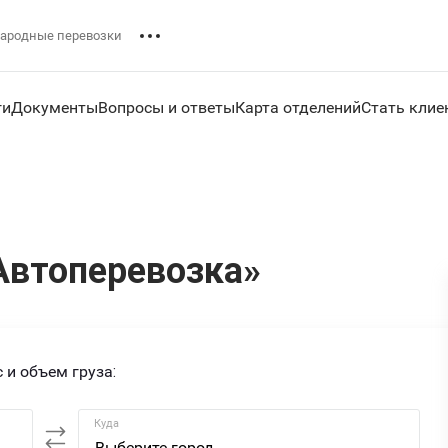
ародные перевозки
ги
Документы
Вопросы и ответы
Карта отделений
Стать клие
Автоперевозка»
 и объем груза:
Куда