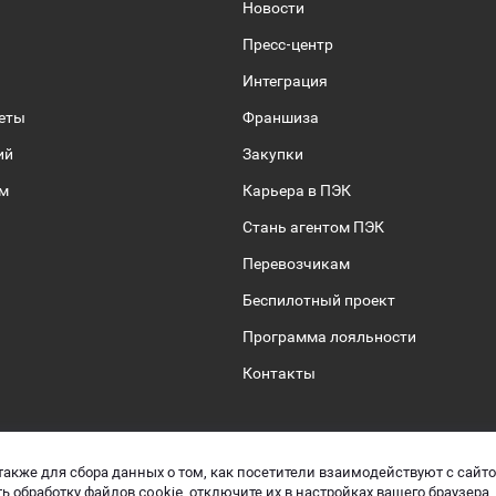
Новости
Пресс-центр
Интеграция
веты
Франшиза
ий
Закупки
ом
Карьера в ПЭК
Стань агентом ПЭК
Перевозчикам
Беспилотный проект
Программа лояльности
Контакты
также для сбора данных о том, как посетители взаимодействуют с сайт
 защите персональных данных
Управляй
ь обработку файлов cookie, отключите их в настройках вашего браузера.