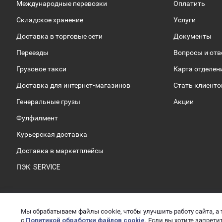
Международные перевозки
Оплатить
Складское хранение
Услуги
Доставка в торговые сети
Документы
Переезды
Вопросы и от
Грузовое такси
Карта отделен
Доставка для интернет-магазинов
Стать клиент
Генеральные грузы
Акции
Фулфилмент
Курьерская доставка
Доставка в маркетплейсы
ПЭК: SERVICE
Мы обрабатываем файлы cookie, чтобы улучшить работу сайта, а 
2026 © ООО «ПЭК»
О
с
Политикой обработки файлов cookie.
Если вы хотите запретит