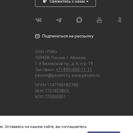
Свяжитесь с нами
Подписаться на рассылку
ООО «ПЭК»
109428, Россия, г. Москва,
1-й Вязовский пр., д. 4, стр. 19
Тел./факс:
+7 (495) 660-11-11
pecom@pecom.ru
,
www.pecom.ru
ОГРН 1147746182748,
ИНН 7721823853,
КПП 775050001
ом. Оставаясь на нашем сайте, вы соглашаетесь
 доставкой в приложении