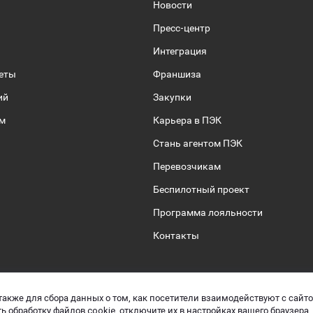
Новости
Пресс-центр
Интеграция
веты
Франшиза
ий
Закупки
ом
Карьера в ПЭК
Стань агентом ПЭК
Перевозчикам
Беспилотный проект
Программа лояльности
Контакты
также для сбора данных о том, как посетители взаимодействуют с сайт
 защите персональных данных
Управляй
ь обработку файлов cookie, отключите их в настройках вашего браузера.