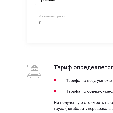
Укажите вес груза, кг
Тариф определяется
Тарифа по весу, умножен
Тарифа по объему, умно
На полученную стоимость нак
груза (негабарит, перевозка в