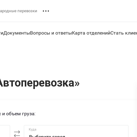
ародные перевозки
ги
Документы
Вопросы и ответы
Карта отделений
Стать клие
Автоперевозка»
 и объем груза:
Куда