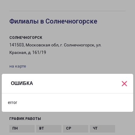
Филиалы в Солнечногорске
СОЛНЕЧНОГОРСК
141503, Московская обл, г. Солнечногорск, ул.
Красная, д. 161/19
на карте
×
ТЕЛЕФОН
ОШИБКА
8(496) 263-86-32
EMAIL
error
solnechnogorsk-fr@pecom.ru
ГРАФИК РАБОТЫ