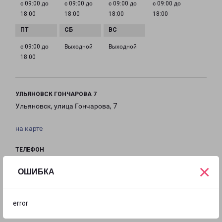
с 09:00 до
с 09:00 до
с 09:00 до
с 09:00 до
18:00
18:00
18:00
18:00
с 09:00 до
Выходной
Выходной
18:00
УЛЬЯНОВСК ГОНЧАРОВА 7
Ульяновск, улица Гончарова, 7
на карте
ТЕЛЕФОН
8(8422) 790-719
×
ОШИБКА
EMAIL
ulyanovsk@pecom.ru
error
ГРАФИК РАБОТЫ