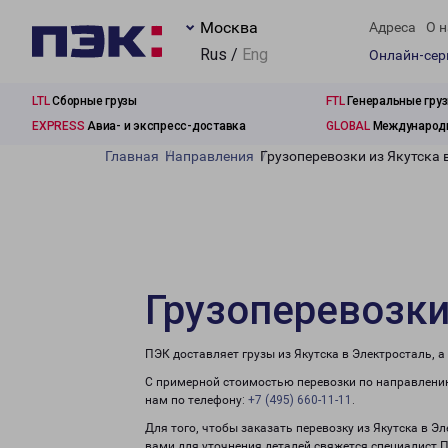
Москва
Адреса
О н
Rus /
Eng
Онлайн-се
LTL
Сборные грузы
FTL
Генеральные гру
EXPRESS
Авиа- и экспресс-доставка
GLOBAL
Международн
Главная
Направления
Грузоперевозки из Якутска 
Грузоперевозки
ПЭК доставляет грузы из Якутска в Электросталь, 
С примерной стоимостью перевозки по направлению
нам по телефону:
+7 (495) 660-11-11
.
Для того, чтобы заказать перевозку из Якутска в Э
вами для уточнения деталей свяжется специалист 