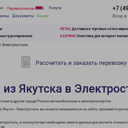
+7 (4
ас
Услуги
Перевозчикам
Вход в
рвисы
Документы
Акции
зы
RETAIL
Доставка в торговые сети и марк
ые грузоперевозки
EASYWAY
Логистика для интернет-магаз
в Электросталь
Рассчитать и заказать перевозку
 из Якутска в Электрос
а также в другие города России автомобильным и авиатранспортом.
 Якутск - Электросталь вы можете ознакомиться на сайте, произвести расч
лектросталь, в калькуляторе необходимо ввести данные для расчета стоимост
ПЭК.