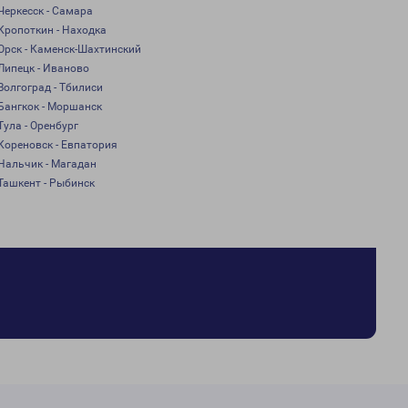
Черкесск - Самара
Кропоткин - Находка
Орск - Каменск-Шахтинский
Липецк - Иваново
Волгоград - Тбилиси
Бангкок - Моршанск
Тула - Оренбург
Кореновск - Евпатория
Нальчик - Магадан
Ташкент - Рыбинск