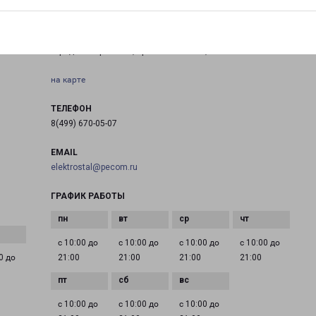
ЭЛЕКТРОСТАЛЬ ПРОСПЕКТ ЛЕНИНА 25
я
город Электросталь, проспект Ленина, 25
на карте
ТЕЛЕФОН
8(499) 670-05-07
EMAIL
elektrostal@pecom.ru
ГРАФИК РАБОТЫ
с 10:00 до
с 10:00 до
с 10:00 до
с 10:00 до
0 до
21:00
21:00
21:00
21:00
с 10:00 до
с 10:00 до
с 10:00 до