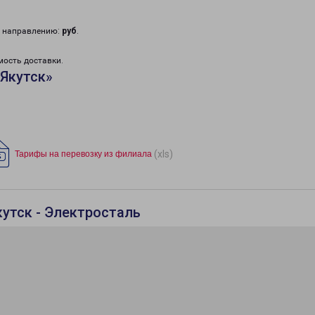
у направлению:
руб
.
мость доставки.
Якутск»
(xls)
Тарифы на перевозку из филиала
кутск - Электросталь