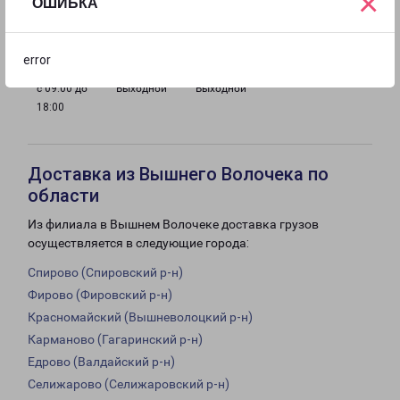
×
ОШИБКА
с 09:00 до
с 09:00 до
с 09:00 до
с 09:00 до
18:00
18:00
18:00
18:00
error
с 09:00 до
Выходной
Выходной
18:00
Доставка из Вышнего Волочека по
области
Из филиала в Вышнем Волочеке доставка грузов
осуществляется в следующие города:
Спирово (Спировский р-н)
Фирово (Фировский р-н)
Красномайский (Вышневолоцкий р-н)
Карманово (Гагаринский р-н)
Едрово (Валдайский р-н)
Селижарово (Селижаровский р-н)