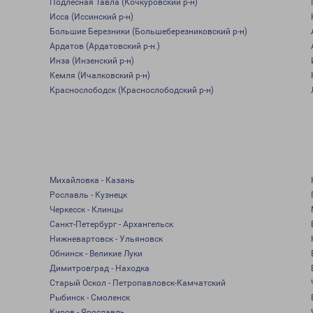
Подлесная Тавла (Кочкуровский р-н)
Исса (Иссинский р-н)
Большие Березники (Большеберезниковский р-н)
Ардатов (Ардатовский р-н.)
Инза (Инзенский р-н)
Кемля (Ичалковский р-н)
Краснослободск (Краснослободский р-н)
Михайловка - Казань
Рославль - Кузнецк
Черкесск - Клинцы
Санкт-Петербург - Архангельск
Нижневартовск - Ульяновск
Обнинск - Великие Луки
Димитровград - Находка
Старый Оскол - Петропавловск-Камчатский
Рыбинск - Смоленск
Киров - Ярославль