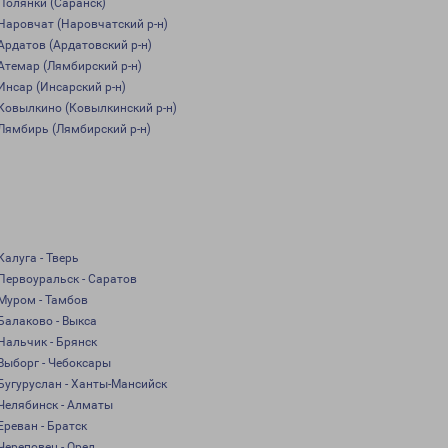
Полянки (Саранск)
Наровчат (Наровчатский р-н)
Ардатов (Ардатовский р-н)
Атемар (Лямбирский р-н)
Инсар (Инсарский р-н)
Ковылкино (Ковылкинский р-н)
Лямбирь (Лямбирский р-н)
Калуга - Тверь
Первоуральск - Саратов
Муром - Тамбов
Балаково - Выкса
Нальчик - Брянск
Выборг - Чебоксары
Бугуруслан - Ханты-Мансийск
Челябинск - Алматы
Ереван - Братск
Череповец - Орел