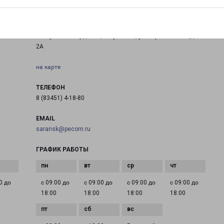
РУЗАЕВКА
ная
Республика Мордовия, г. Рузаевка, ул. Строительная,д.
2А
на карте
ТЕЛЕФОН
8 (83451) 4-18-80
EMAIL
saransk@pecom.ru
ГРАФИК РАБОТЫ
0 до
с 09:00 до
с 09:00 до
с 09:00 до
с 09:00 до
18:00
18:00
18:00
18:00