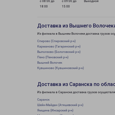
с 08:00 до
с 09:00 до
Выходной
18:00
15:00
Доставка из Вышнего Волочека
Из филиала в Вышнем Волочеке доставка грузов ос
Спирово (Спировский р-н)
Карманово (Гагаринский р-н)
Выползово (Бологовский р-н)
Пено (Пеновский р-н)
Вышний Волочек
Кувшиново (Кувшиновский р-н)
Доставка из Саранска по обла
Из филиала в Саранске доставка грузов осуществля
Саранск
Шейн-Майдан (Атяшевский р-н)
Ямщина (Инсарский р-н)