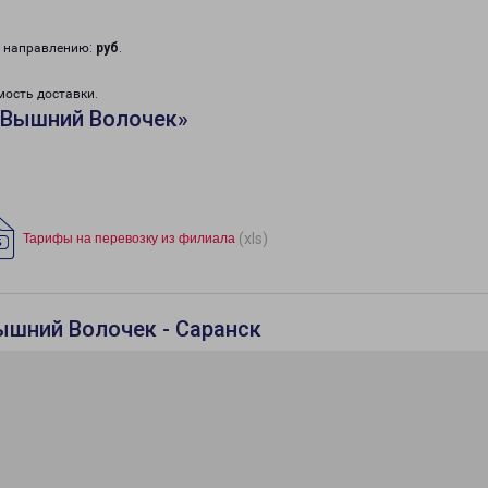
у направлению:
руб
.
мость доставки.
«Вышний Волочек»
(xls)
Тарифы на перевозку из филиала
ышний Волочек - Саранск