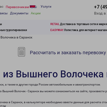
+7 (4
ас
Услуги
Перевозчикам
Вход в
рвисы
Документы
Акции
зы
RETAIL
Доставка в торговые сети и марк
ые грузоперевозки
EASYWAY
Логистика для интернет-магаз
 Волочека в Саранск
Рассчитать и заказать перевозку
 из Вышнего Волочека 
ск, а также в другие города России автомобильным и авиатранспортом.
 Вышний Волочек - Саранск вы можете ознакомиться на сайте, произвести 
лочека в Саранск, в калькуляторе необходимо ввести данные для расчета сто
 ПЭК.