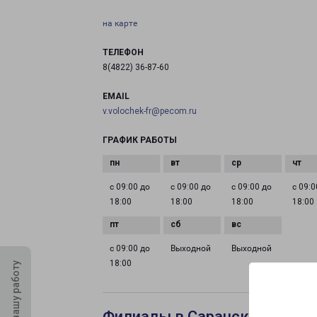
на карте
ТЕЛЕФОН
8(4822) 36-87-60
EMAIL
v.volochek-fr@pecom.ru
ГРАФИК РАБОТЫ
с 09:00 до
с 09:00 до
с 09:00 до
с 09:0
18:00
18:00
18:00
18:00
с 09:00 до
Выходной
Выходной
18:00
Оцените нашу работу
Филиалы в Саранске