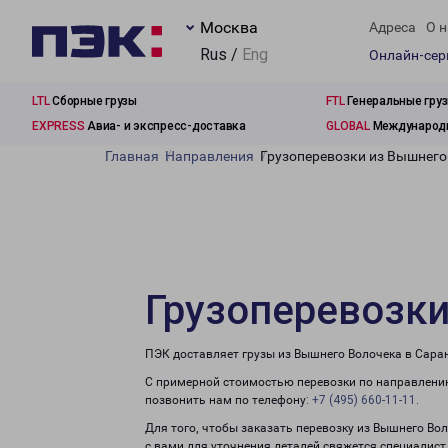
Москва
Адреса
О н
Rus /
Eng
Онлайн-се
LTL
Сборные грузы
FTL
Генеральные гру
EXPRESS
Авиа- и экспресс-доставка
GLOBAL
Международн
Главная
Направления
Грузоперевозки из Вышнего
Грузоперевозки
ПЭК доставляет грузы из Вышнего Волочека в Саран
С примерной стоимостью перевозки по направлению
позвонить нам по телефону:
+7 (495) 660-11-11
.
Для того, чтобы заказать перевозку из Вышнего Во
с вами для уточнения деталей свяжется специалист