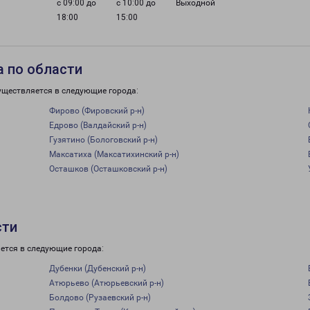
с 09:00 до
с 10:00 до
Выходной
18:00
15:00
 по области
уществляется в следующие города:
Фирово (Фировский р-н)
Едрово (Валдайский р-н)
Гузятино (Бологовский р-н)
Максатиха (Максатихинский р-н)
Осташков (Осташковский р-н)
сти
ется в следующие города:
Дубенки (Дубенский р-н)
Атюрьево (Атюрьевский р-н)
Болдово (Рузаевский р-н)