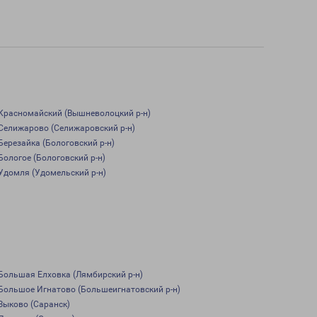
Красномайский (Вышневолоцкий р-н)
Селижарово (Селижаровский р-н)
Березайка (Бологовский р-н)
Бологое (Бологовский р-н)
Удомля (Удомельский р-н)
Большая Елховка (Лямбирский р-н)
Большое Игнатово (Большеигнатовский р-н)
Зыково (Саранск)