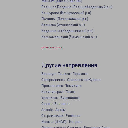
Монастырское (Саранск)
Большое Болдино (Большеболдинский р-н)
Кочкурово (Кочкуровский р-н)
Починки (Починковский р-н)
Атяшево (Атяшевский р-н)
Кадошкино (Кадошкинский р-н)
Комсомольский (Чамзинский р-н)
показать всё
Другие направления
Барнаул - Ташкент Горького
Северодвинск - Славянск-на-Кубани
Прокопьевск - Томилино
Калининград - Томск
Урюпинск - Буденновск
Саров - Балашов
Актобе - Артем
Стерлитамак - Россошь
Москва (ЦКАД) - Ковров
Ленинградская Станица - Ростов-на-Дону