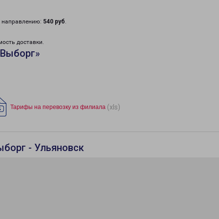
у направлению:
540 руб
.
мость доставки.
«Выборг»
(xls)
Тарифы на перевозку из филиала
ыборг - Ульяновск