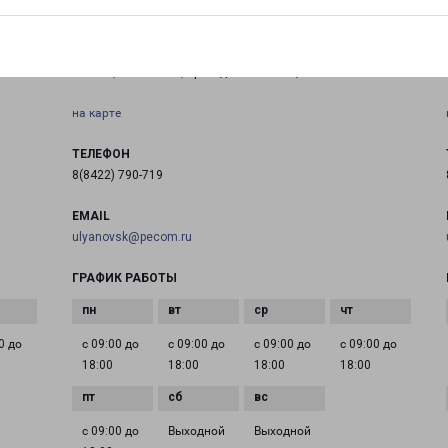
УЛЬЯНОВСК ЗАВОЛЖСКИЙ
Россия, Ульяновск, проезд Максимова, 26С4
на карте
ТЕЛЕФОН
8(8422) 790-719
EMAIL
ulyanovsk@pecom.ru
ГРАФИК РАБОТЫ
0 до
с 09:00 до
с 09:00 до
с 09:00 до
с 09:00 до
18:00
18:00
18:00
18:00
с 09:00 до
Выходной
Выходной