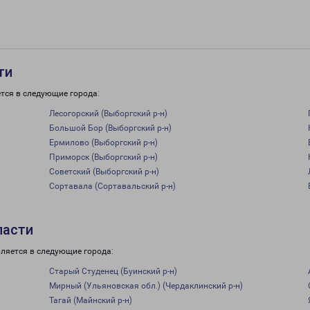
ти
тся в следующие города:
Лесогорский (Выборгский р-н)
Большой Бор (Выборгский р-н)
Ермилово (Выборгский р-н)
Приморск (Выборгский р-н)
Советский (Выборгский р-н)
Сортавала (Сортавальский р-н)
ласти
ляется в следующие города:
Старый Студенец (Буинский р-н)
Мирный (Ульяновская обл.) (Чердаклинский р-н)
Тагай (Майнский р-н)