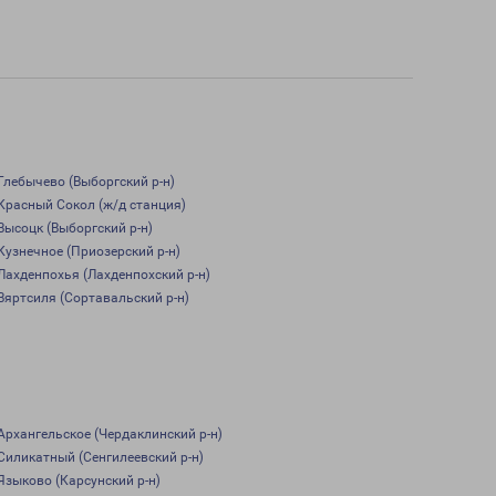
Глебычево (Выборгский р-н)
Красный Сокол (ж/д станция)
Высоцк (Выборгский р-н)
Кузнечное (Приозерский р-н)
Лахденпохья (Лахденпохский р-н)
Вяртсиля (Сортавальский р-н)
Архангельское (Чердаклинский р-н)
Силикатный (Сенгилеевский р-н)
Языково (Карсунский р-н)