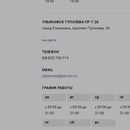
18:00
16:00
УЛЬЯНОВСК ТУПОЛЕВА ПР-Т 26
город Ульяновск, проспект Туполева, 26
на карте
ТЕЛЕФОН
8(8422) 790-719
EMAIL
ulyanovsk@pecom.ru
ГРАФИК РАБОТЫ
с 09:00 до
с 09:00 до
с 09:00 до
с 09:0
21:00
21:00
21:00
21:00