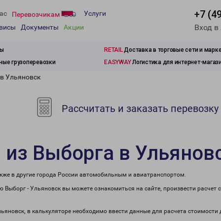
+7 (4
ас
Услуги
Перевозчикам
Вход в
рвисы
Документы
Акции
зы
RETAIL
Доставка в торговые сети и марк
ые грузоперевозки
EASYWAY
Логистика для интернет-магаз
 в Ульяновск
Рассчитать и заказать перевозку
 из Выборга в Ульянов
акже в другие города России автомобильным и авиатранспортом.
 Выборг - Ульяновск вы можете ознакомиться на сайте, произвести расчет
Ульяновск, в калькуляторе необходимо ввести данные для расчета стоимости 