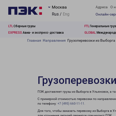
Москва
Адреса
О н
Rus /
Eng
Онлайн-се
LTL
Сборные грузы
FTL
Генеральные гру
EXPRESS
Авиа- и экспресс-доставка
GLOBAL
Международн
Главная
Направления
Грузоперевозки из Выборга
Грузоперевозки
ПЭК доставляет грузы из Выборга в Ульяновск, а т
С примерной стоимостью перевозки по направлению
по телефону:
+7 (495) 660-11-11
.
Для того, чтобы заказать перевозку из Выборга в 
для уточнения деталей свяжется специалист ПЭК.