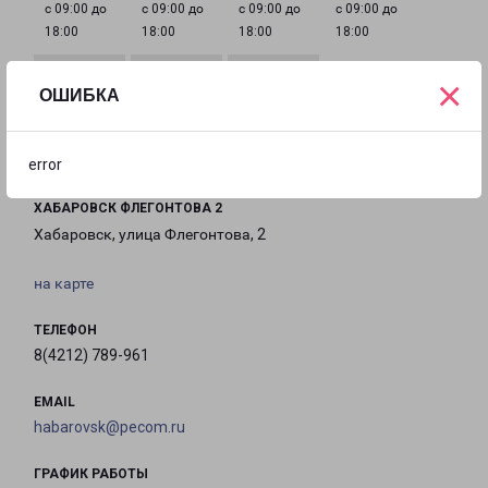
с 09:00 до
с 09:00 до
с 09:00 до
с 09:00 до
18:00
18:00
18:00
18:00
×
ОШИБКА
с 09:00 до
с 10:00 до
Выходной
18:00
16:00
error
ХАБАРОВСК ФЛЕГОНТОВА 2
Хабаровск, улица Флегонтова, 2
на карте
ТЕЛЕФОН
8(4212) 789-961
EMAIL
habarovsk@pecom.ru
ГРАФИК РАБОТЫ