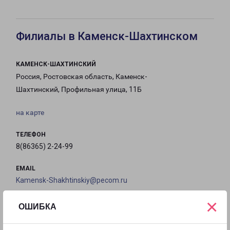
Филиалы в Каменск-Шахтинском
КАМЕНСК-ШАХТИНСКИЙ
Россия, Ростовская область, Каменск-
Шахтинский, Профильная улица, 11Б
на карте
ТЕЛЕФОН
8(86365) 2-24-99
EMAIL
Kamensk-Shakhtinskiy@pecom.ru
×
ГРАФИК РАБОТЫ
ОШИБКА