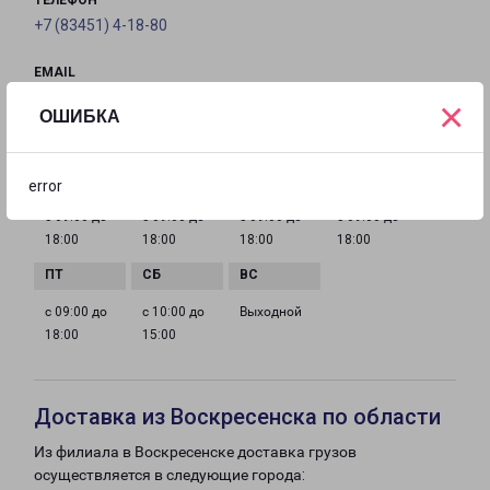
ТЕЛЕФОН
+7 (83451) 4-18-80
EMAIL
saransk@pecom.ru
×
ОШИБКА
ГРАФИК РАБОТЫ
error
с 09:00 до
с 09:00 до
с 09:00 до
с 09:00 до
18:00
18:00
18:00
18:00
с 09:00 до
с 10:00 до
Выходной
18:00
15:00
Доставка из Воскресенска по области
Из филиала в Воскресенске доставка грузов
осуществляется в следующие города: