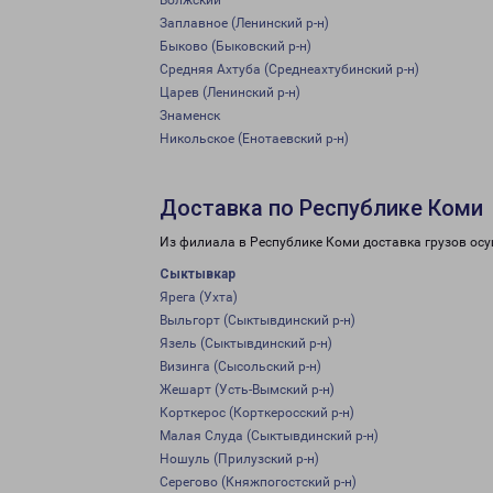
Волжский
Заплавное (Ленинский р-н)
Быково (Быковский р-н)
Средняя Ахтуба (Среднеахтубинский р-н)
Царев (Ленинский р-н)
Знаменск
Никольское (Енотаевский р-н)
Доставка по Республике Коми
Из филиала в Республике Коми доставка грузов ос
Сыктывкар
Ярега (Ухта)
Выльгорт (Сыктывдинский р-н)
Язель (Сыктывдинский р-н)
Визинга (Сысольский р-н)
Жешарт (Усть-Вымский р-н)
Корткерос (Корткеросский р-н)
Малая Слуда (Сыктывдинский р-н)
Ношуль (Прилузский р-н)
Серегово (Княжпогостский р-н)