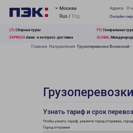
Москва
Адреса
О н
Rus /
Eng
Онлайн-се
LTL
Сборные грузы
FTL
Генеральные гру
EXPRESS
Авиа- и экспресс-доставка
GLOBAL
Международн
Главная
Направления
Грузоперевозки Волжский -
Грузоперевозки
Узнать тариф и срок перево
Чтобы узнать тариф, укажите город отправки, город 
Город отправки