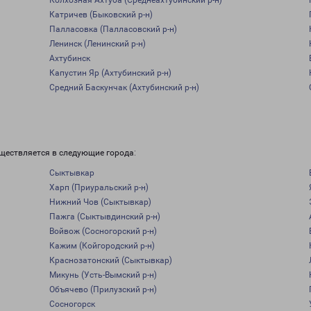
Колхозная Ахтуба (Среднеахтубинский р-н)
Катричев (Быковский р-н)
Палласовка (Палласовский р-н)
Ленинск (Ленинский р-н)
Ахтубинск
Капустин Яр (Ахтубинский р-н)
Средний Баскунчак (Ахтубинский р-н)
уществляется в следующие города:
Сыктывкар
Харп (Приуральский р-н)
Нижний Чов (Сыктывкар)
Пажга (Сыктывдинский р-н)
Войвож (Сосногорский р-н)
Кажим (Койгородский р-н)
Краснозатонский (Сыктывкар)
Микунь (Усть-Вымский р-н)
Объячево (Прилузский р-н)
Сосногорск