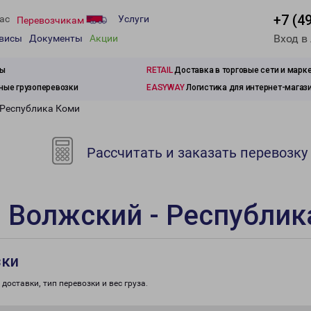
+7 (4
ас
Услуги
Перевозчикам
Вход в
рвисы
Документы
Акции
зы
RETAIL
Доставка в торговые сети и марк
ые грузоперевозки
EASYWAY
Логистика для интернет-магаз
 Республика Коми
Рассчитать и заказать перевозку
 Волжский - Республик
зки
доставки, тип перевозки и вес груза.