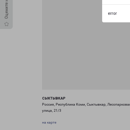
error
СЫКТЫВКАР
Россия, Республика Коми, Сыктывкар, Лесопаркова
улица, 21/3
на карте