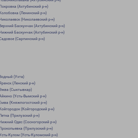
Новониколаевка (Ахтубинский р-н)
Покровка (Ахтубинский р-н)
Колобовка (Ленинский р-н)
Николаевск (Николаевский р-н)
Верхний Баскунчак (Ахтубинский р-н)
Нижний Баскунчак (Ахтубинский р-н)
Садовое (Сарпинский р-н)
Водный (Ухта)
Яренск (Ленский р-н)
Эжва (Сыктывкар)
Айкино (Усть-Вымский р-н)
Емва (Княжпогостский р-н)
Койгородок (Койгородский р-н)
Летка (Прилузский р-н)
Нижний Одес (Сосногорский р-н)
Прокопьевка (Прилузский р-н)
Усть-Кулом (Усть-Куломский р-н)