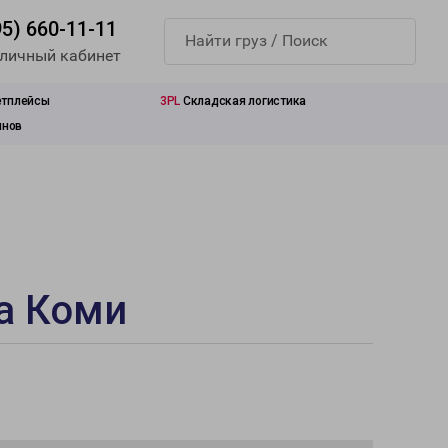
95) 660-11-11
 личный кабинет
етплейсы
3PL
Складская логистика
инов
а Коми