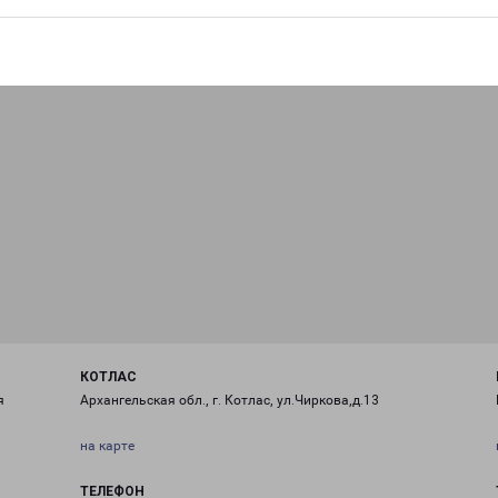
КОТЛАС
я
Архангельская обл., г. Котлас, ул.Чиркова,д.13
на карте
ТЕЛЕФОН