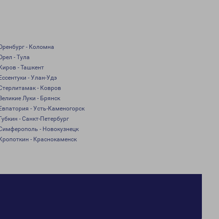
Оренбург - Коломна
Орел - Тула
Киров - Ташкент
Ессентуки - Улан-Удэ
Стерлитамак - Ковров
Великие Луки - Брянск
Евпатория - Усть-Каменогорск
Губкин - Санкт-Петербург
Симферополь - Новокузнецк
Кропоткин - Краснокаменск