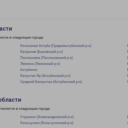
асти
яется в следующие города:
Колхозная Ахтуба (Среднеахтубинский р-н)
Катричев (Быковский р-н)
Палласовка (Палласовский р-н)
Ленинск (Ленинский р-н)
Ахтубинск
Капустин Яр (Ахтубинский р-н)
Средний Баскунчак (Ахтубинский р-н)
области
ствляется в следующие города:
Струнино (Александровский р-н)
Кольчугино (Кольчугинский р-н)