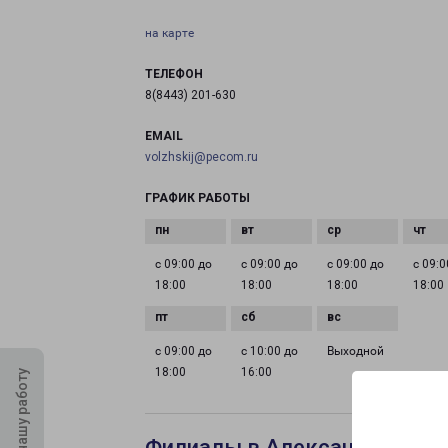
на карте
ТЕЛЕФОН
8(8443) 201-630
EMAIL
volzhskij@pecom.ru
ГРАФИК РАБОТЫ
с 09:00 до
с 09:00 до
с 09:00 до
с 09:0
18:00
18:00
18:00
18:00
с 09:00 до
с 10:00 до
Выходной
18:00
16:00
Оцените нашу работу
Филиалы в Александрове