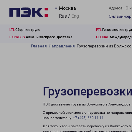
Москва
Адреса
О н
Rus /
Eng
Онлайн-се
LTL
Сборные грузы
FTL
Генеральные гру
EXPRESS
Авиа- и экспресс-доставка
GLOBAL
Международн
Главная
Направления
Грузоперевозки из Волжско
Грузоперевозки
ПЭК доставляет грузы из Волжского в Александров,
С примерной стоимостью перевозки по направлению
нам по телефону:
+7 (495) 660-11-11
.
Для того, чтобы заказать перевозку из Волжского в
вами для уточнения деталей свяжется специалист 