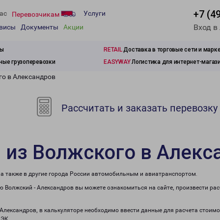
+7 (4
ас
Услуги
Перевозчикам
Вход в
рвисы
Документы
Акции
зы
RETAIL
Доставка в торговые сети и марк
ые грузоперевозки
EASYWAY
Логистика для интернет-магаз
го в Александров
Рассчитать и заказать перевозку
 из Волжского в Алекс
 а также в другие города России автомобильным и авиатранспортом.
 Волжский - Александров вы можете ознакомиться на сайте, произвести ра
 Александров, в калькуляторе необходимо ввести данные для расчета стоимо
ПЭК.