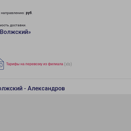
у направлению:
руб
.
мость доставки.
«Волжский»
(xls)
Тарифы на перевозку из филиала
олжский - Александров