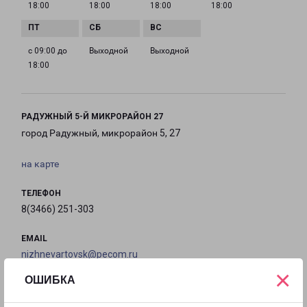
18:00
18:00
18:00
18:00
с 09:00 до
Выходной
Выходной
18:00
РАДУЖНЫЙ 5-Й МИКРОРАЙОН 27
город Радужный, микрорайон 5, 27
на карте
ТЕЛЕФОН
8(3466) 251-303
EMAIL
nizhnevartovsk@pecom.ru
×
ОШИБКА
ГРАФИК РАБОТЫ