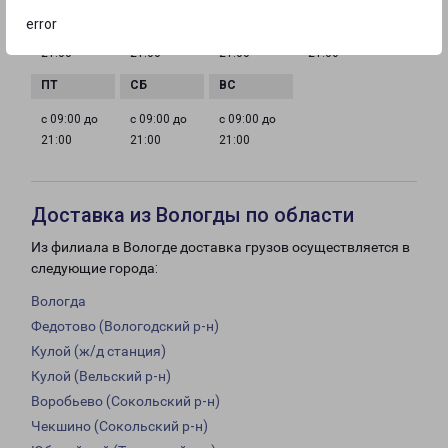
error
с 09:00 до
с 09:00 до
с 09:00 до
с 09:00 до
21:00
21:00
21:00
21:00
с 09:00 до
с 09:00 до
с 09:00 до
21:00
21:00
21:00
Доставка из Вологды по области
Из филиала в Вологде доставка грузов осуществляется в
следующие города:
Вологда
Федотово (Вологодский р-н)
Кулой (ж/д станция)
Кулой (Вельский р-н)
Воробьево (Сокольский р-н)
Чекшино (Сокольский р-н)