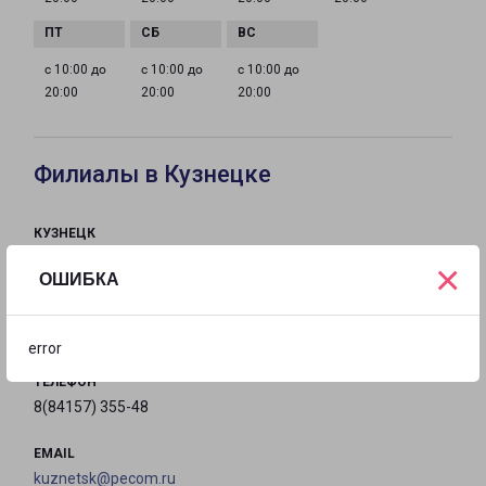
с 10:00 до
с 10:00 до
с 10:00 до
20:00
20:00
20:00
Филиалы в Кузнецке
КУЗНЕЦК
Россия, Пензенская область, Кузнецк, улица
×
ОШИБКА
Алексеевское Шоссе, 5
на карте
error
ТЕЛЕФОН
8(84157) 355-48
EMAIL
kuznetsk@pecom.ru