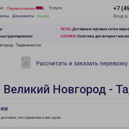
+7 (4
ас
Услуги
Перевозчикам
Вход в
рвисы
Документы
Акции
зы
RETAIL
Доставка в торговые сети и марк
ые грузоперевозки
EASYWAY
Логистика для интернет-магаз
вгород - Таджикистан
Рассчитать и заказать перевозку
 Великий Новгород - Т
зки
доставки, тип перевозки и вес груза.