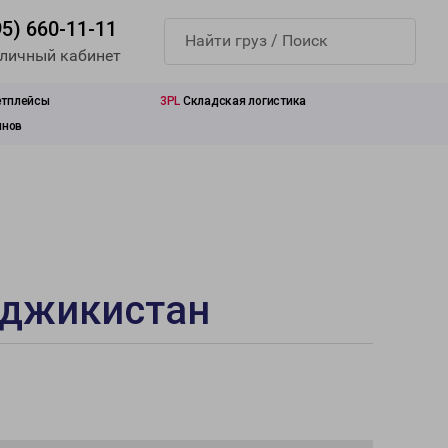
95) 660-11-11
 личный кабинет
етплейсы
3PL
Складская логистика
инов
аджикистан