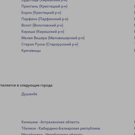
Будогощь (Киришский р-н)
Пристань (Крестецкий р-н)
Борок (Крестецкий р-н)
Парфино (Парфинский р-н)
Волот (Волотовский р-н)
Кириши (Киришский р-н)
Малая Вишера (Маловишерский р-н)
Старая Русса (Старорусский р-н)
Кречевицы
ствляется в следующие города:
Душанбе
Кинешма - Астраханская область
Тбилиси - Кабардино-Балкарская республика
Михайловка - Челябинская область