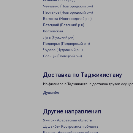
Великий Новгород
Чечулино (Новгородский р-н)
Песчаное (Новгородский р-н)
Божонка (Новгородский р-н)
Батецкий (Батецкий р-н)
Волховский
Луга (Лужский р-н)
Поддорье (Поддорский р-н)
Чудово (Чудовский р-н)
Сольцы (Солецкий р-н)
Доставка по Таджикистану
Из филиала в Таджикистане доставка грузов осуще
Душанбе
Другие направления
Якутск - Араратская область
Душанбе - Костромская область
Калуга - Новосибирская область