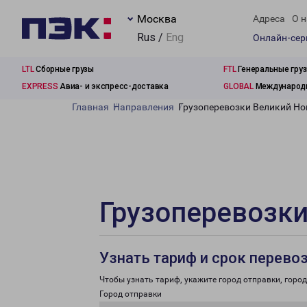
Москва
Адреса
О н
Rus /
Eng
Онлайн-се
LTL
Сборные грузы
FTL
Генеральные гру
EXPRESS
Авиа- и экспресс-доставка
GLOBAL
Международн
Главная
Направления
Грузоперевозки Великий Но
Грузоперевозки
Узнать тариф и срок перево
Чтобы узнать тариф, укажите город отправки, город 
Город отправки