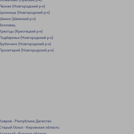
Толмачево (Лужский р-н)
Лесная (Новгородский р-н)
Бронница (Новгородский р-н)
Шимск (Шимский р-н)
Волховец
Крестцы (Крестецкий р-н)
Подберезье (Новгородский р-н)
Трубичино (Новгородский р-н)
Пролетарий (Новгородский р-н)
Ковров - Республика Дагестан
Старый Оскол - Кировская область
Костанай - Курская область