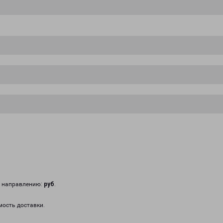
у направлению:
руб
.
мость доставки.