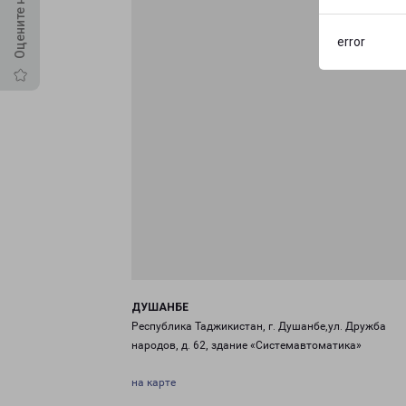
error
ДУШАНБЕ
Республика Таджикистан, г. Душанбе,ул. Дружба
народов, д. 62, здание «Системавтоматика»
на карте