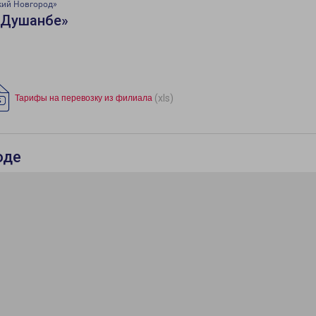
кий Новгород»
«Душанбе»
(xls)
Тарифы на перевозку из филиала
оде