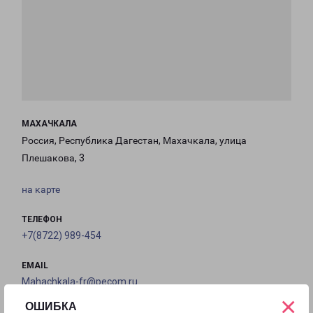
МАХАЧКАЛА
Россия, Республика Дагестан, Махачкала, улица
Плешакова, 3
на карте
ТЕЛЕФОН
+7(8722) 989-454
EMAIL
Mahachkala-fr@pecom.ru
×
ОШИБКА
ГРАФИК РАБОТЫ