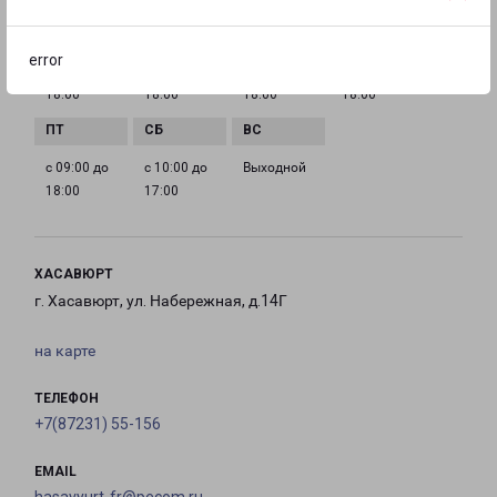
error
с 09:00 до
с 09:00 до
с 09:00 до
с 09:00 до
18:00
18:00
18:00
18:00
с 09:00 до
с 10:00 до
Выходной
18:00
17:00
ХАСАВЮРТ
г. Хасавюрт, ул. Набережная, д.14Г
на карте
ТЕЛЕФОН
+7(87231) 55-156
EMAIL