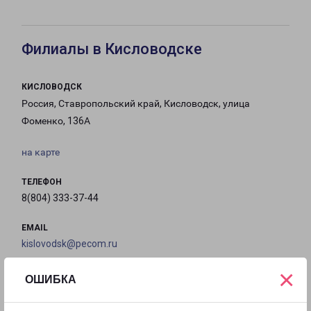
Филиалы в Кисловодске
КИСЛОВОДСК
Россия, Ставропольский край, Кисловодск, улица
Фоменко, 136А
на карте
ТЕЛЕФОН
8(804) 333-37-44
EMAIL
kislovodsk@pecom.ru
×
ГРАФИК РАБОТЫ
ОШИБКА