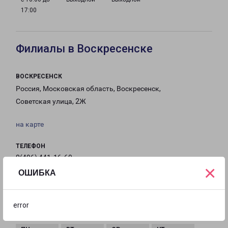
17:00
Филиалы в Воскресенске
ВОСКРЕСЕНСК
Россия, Московская область, Воскресенск,
Советская улица, 2Ж
на карте
ТЕЛЕФОН
8(496) 441-16-60
×
ОШИБКА
EMAIL
Voskresensk@pecom.ru
error
ГРАФИК РАБОТЫ