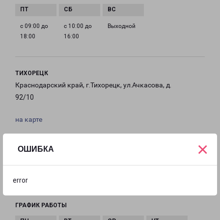
с 09:00 до
с 10:00 до
Выходной
18:00
16:00
ТИХОРЕЦК
Краснодарский край, г.Тихорецк, ул.Ачкасова, д.
92/10
на карте
ТЕЛЕФОН
×
ОШИБКА
8 (861) 969-70-07
EMAIL
error
tihoreck-fr@pecom.ru
ГРАФИК РАБОТЫ