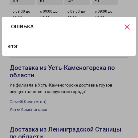
с 09:00 до
с 09:00 до
с 09:00 до
с 09:00 до
18:00
18:00
18:00
18:00
×
ОШИБКА
с 09:00 до
с 10:00 до
Выходной
18:00
14:00
error
Доставка из Усть-Каменогорска по
области
Из филиала в Усть-Каменогорске доставка грузов
осуществляется в следующие города:
Семей(Казахстан)
Усть-Каменогорск
Доставка из Ленинградской Станицы
по области