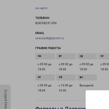
на карте
ТЕЛЕФОН
8(4234)231-550
EMAIL
ussuriysk@pecom.ru
ГРАФИК РАБОТЫ
с 09:00 до
с 09:00 до
с 09:00 до
с 09:0
18:00
18:00
18:00
18:00
с 09:00 до
с 10:00 до
Выходной
18:00
16:00
Оцените нашу работу
Филиалы в Дзержинске