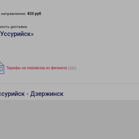
у направлению:
820 руб
.
мость доставки.
«Уссурийск»
(xls)
Тарифы на перевозку из филиала
ссурийск - Дзержинск