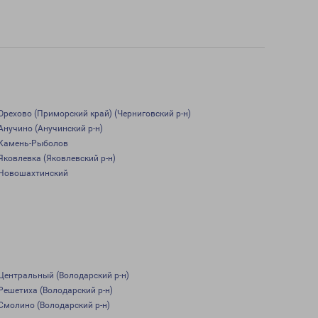
Орехово (Приморский край) (Черниговский р-н)
Анучино (Анучинский р-н)
Камень-Рыболов
Яковлевка (Яковлевский р-н)
Новошахтинский
Центральный (Володарский р-н)
Решетиха (Володарский р-н)
Смолино (Володарский р-н)