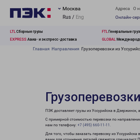
Москва
Адреса
О н
Rus /
Eng
Онлайн-се
LTL
Сборные грузы
FTL
Генеральные гру
EXPRESS
Авиа- и экспресс-доставка
GLOBAL
Международн
Главная
Направления
Грузоперевозки из Уссурий
Грузоперевозки
ПЭК доставляет грузы из Уссурийска в Дзержинск, 
С примерной стоимостью перевозки по направлению
нам по телефону:
+7 (495) 660-11-11
.
Для того, чтобы заказать перевозку из Уссурийска 
вами для уточнения деталей свяжется специалист 