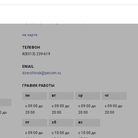
ДЗЕРЖИНСК ЛЕНИНА 37
кт
город Дзержинск, проспект Ленина, 37
на карте
ТЕЛЕФОН
8(8313) 239-619
EMAIL
dzerzhinsk@pecom.ru
ГРАФИК РАБОТЫ
с 09:00 до
с 09:00 до
с 09:00 до
с 09:00 до
0 до
20:00
20:00
20:00
20:00
с 09:00 до
с 10:00 до
с 10:00 до