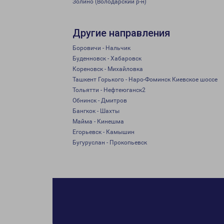
Золино (Володарский р-н)
Другие направления
Боровичи - Нальчик
Буденновск - Хабаровск
Кореновск - Михайловка
Ташкент Горького - Наро-Фоминск Киевское шоссе
Тольятти - Нефтеюганск2
Обнинск - Дмитров
Бангкок - Шахты
Майма - Кинешма
Егорьевск - Камышин
Бугуруслан - Прокопьевск