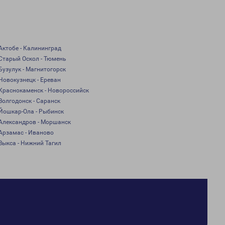
Актобе - Калининград
Старый Оскол - Тюмень
Бузулук - Магнитогорск
Новокузнецк - Ереван
Краснокаменск - Новороссийск
Волгодонск - Саранск
Йошкар-Ола - Рыбинск
Александров - Моршанск
Арзамас - Иваново
Выкса - Нижний Тагил