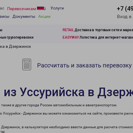
+7 (4
ас
Услуги
Перевозчикам
Вход в
рвисы
Документы
Акции
зы
RETAIL
Доставка в торговые сети и марк
ые грузоперевозки
EASYWAY
Логистика для интернет-магаз
ска в Дзержинск
Рассчитать и заказать перевозку
 из Уссурийска в Дзер
а также в другие города России автомобильным и авиатранспортом.
 Уссурийск - Дзержинск вы можете ознакомиться на сайте, произвести рас
в Дзержинск, в калькуляторе необходимо ввести данные для расчета стоимос
ПЭК.