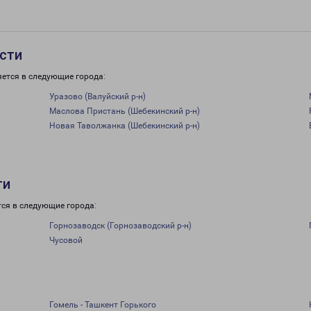
сти
яется в следующие города:
Уразово (Валуйский р-н)
Маслова Пристань (Шебекинский р-н)
Новая Таволжанка (Шебекинский р-н)
ти
тся в следующие города:
Горнозаводск (Горнозаводский р-н)
Чусовой
Гомель - Ташкент Горького