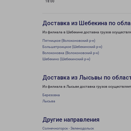
18:00
Доставка из Шебекина по обла
Из филиала в Шебекине доставка грузов осуществл
Пятницкое (Волоконовский р-н)
Большетроицкое (Шебекинский р-н)
Волоконовка (Волоконовский р-н)
Шебекино (Шебекинский р-н)
Доставка из Лысьвы по облас
Из филиала в Лысьве доставка грузов осуществляе
Березовка
Лысьва
Другие направления
Солнечногорск - Зеленодольск