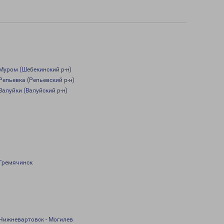
Муром (Шебекинский р-н)
Репьевка (Репьевский р-н)
Валуйки (Валуйский р-н)
Гремячинск
Нижневартовск - Могилев