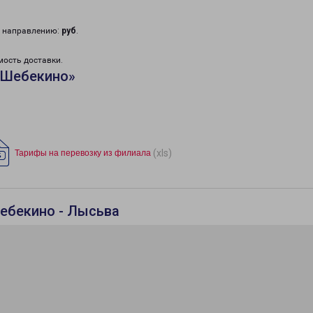
у направлению:
руб
.
мость доставки.
«Шебекино»
(xls)
Тарифы на перевозку из филиала
ебекино - Лысьва