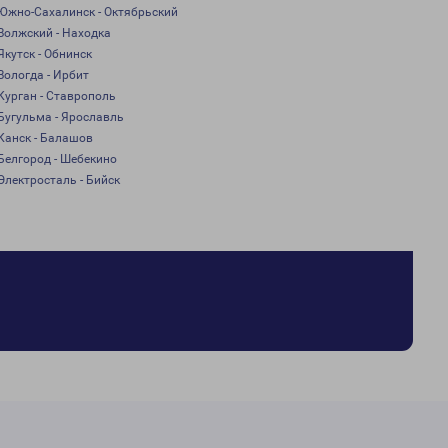
Южно-Сахалинск - Октябрьский
Волжский - Находка
Якутск - Обнинск
Вологда - Ирбит
Курган - Ставрополь
Бугульма - Ярославль
Канск - Балашов
Белгород - Шебекино
Электросталь - Бийск