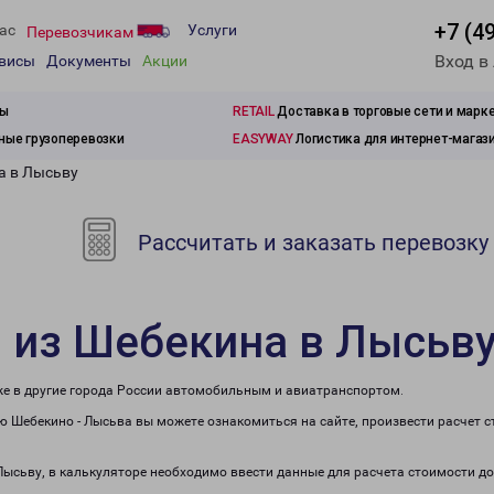
+7 (4
ас
Услуги
Перевозчикам
Вход в
рвисы
Документы
Акции
зы
RETAIL
Доставка в торговые сети и марк
ые грузоперевозки
EASYWAY
Логистика для интернет-магаз
а в Лысьву
Рассчитать и заказать перевозку
 из Шебекина в Лысьв
же в другие города России автомобильным и авиатранспортом.
 Шебекино - Лысьва вы можете ознакомиться на сайте, произвести расчет 
 Лысьву, в калькуляторе необходимо ввести данные для расчета стоимости до