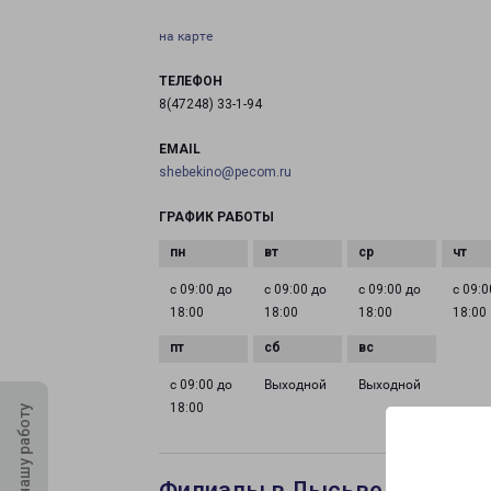
на карте
ТЕЛЕФОН
8(47248) 33-1-94
EMAIL
shebekino@pecom.ru
ГРАФИК РАБОТЫ
с 09:00 до
с 09:00 до
с 09:00 до
с 09:0
18:00
18:00
18:00
18:00
с 09:00 до
Выходной
Выходной
18:00
Оцените нашу работу
Филиалы в Лысьве