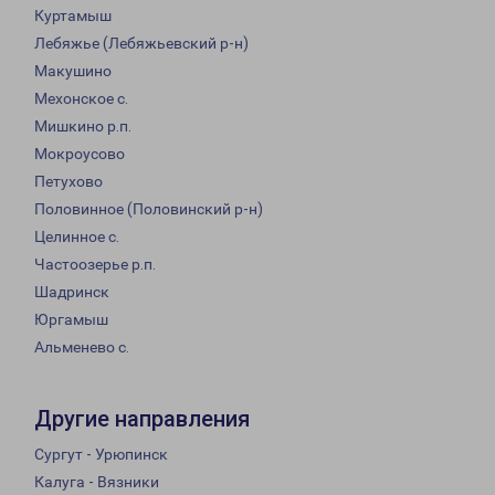
Куртамыш
Лебяжье (Лебяжьевский р-н)
Макушино
Мехонское с.
Мишкино р.п.
Мокроусово
Петухово
Половинное (Половинский р-н)
Целинное с.
Частоозерье р.п.
Шадринск
Юргамыш
Альменево с.
Другие направления
Сургут - Урюпинск
Калуга - Вязники