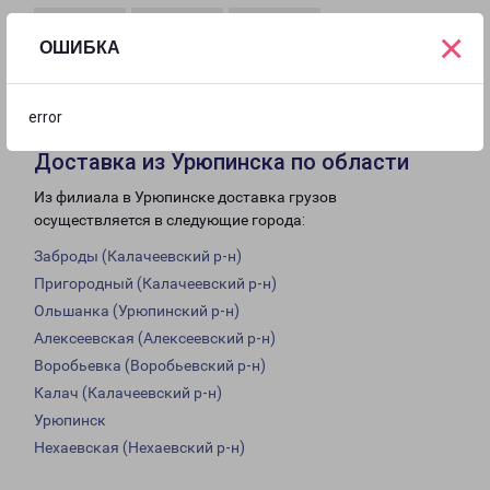
×
ОШИБКА
с 09:00 до
с 10:00 до
Выходной
18:00
16:00
error
Доставка из Урюпинска по области
Из филиала в Урюпинске доставка грузов
осуществляется в следующие города:
Заброды (Калачеевский р-н)
Пригородный (Калачеевский р-н)
Ольшанка (Урюпинский р-н)
Алексеевская (Алексеевский р-н)
Воробьевка (Воробьевский р-н)
Калач (Калачеевский р-н)
Урюпинск
Нехаевская (Нехаевский р-н)