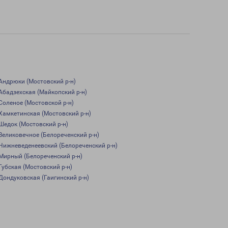
Андрюки (Мостовский р-н)
Абадзехская (Майкопский р-н)
Соленое (Мостовской р-н)
Хамкетинская (Мостовский р-н)
Шедок (Мостовский р-н)
Великовечное (Белореченский р-н)
Нижневеденеевский (Белореченский р-н)
Мирный (Белореченский р-н)
Губская (Мостовский р-н)
Дондуковская (Гаигинский р-н)