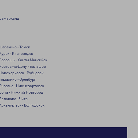
Самарканд
Шебекино - Томск
Курск - Кисловодск
Россошь - Ханты-Мансийск
Ростов-на-Дону - Балашов
Новочеркасск - Рубцовск
Томилино - Оренбург
Энгельс - Нижневартовск
Сочи - Нижний Новгород
Балаково - Чита
Архангельск - Волгодонск