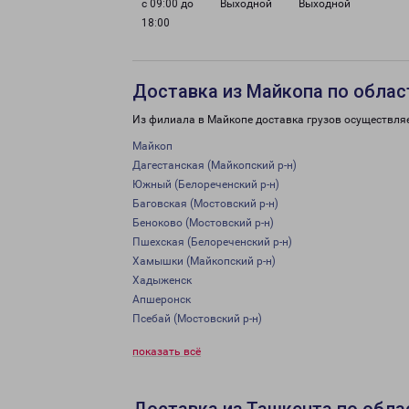
с 09:00 до
Выходной
Выходной
18:00
Доставка из Майкопа по облас
Из филиала в Майкопе доставка грузов осуществля
Майкоп
Дагестанская (Майкопский р-н)
Южный (Белореченский р-н)
Баговская (Мостовский р-н)
Беноково (Мостовский р-н)
Пшехская (Белореченский р-н)
Хамышки (Майкопский р-н)
Хадыженск
Апшеронск
Псебай (Мостовский р-н)
показать всё