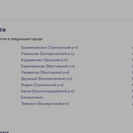
ти
ется в следующие города:
Кривенковское (Туапсинский р-н)
Рязанская (Белореченский р-н)
Курджиново (Урупский р-н)
Баракаевская (Мостовский р-н)
Перевалка (Мостовский р-н)
Дружный (Белореченский р-н)
Индюк (Туапсинский р-н)
Белое (Красногвардейский р-н)
Белореченск
Тверская (Апшеронский р-н)