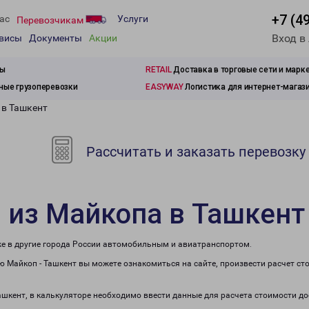
+7 (4
ас
Услуги
Перевозчикам
Вход в
рвисы
Документы
Акции
зы
RETAIL
Доставка в торговые сети и марк
ые грузоперевозки
EASYWAY
Логистика для интернет-магаз
 в Ташкент
Рассчитать и заказать перевозку
 из Майкопа в Ташкент
же в другие города России автомобильным и авиатранспортом.
 Майкоп - Ташкент вы можете ознакомиться на сайте, произвести расчет с
Ташкент, в калькуляторе необходимо ввести данные для расчета стоимости до