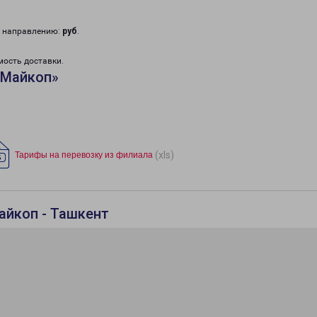
у направлению:
руб
.
мость доставки.
«Майкоп»
(xls)
Тарифы на перевозку из филиала
айкоп - Ташкент