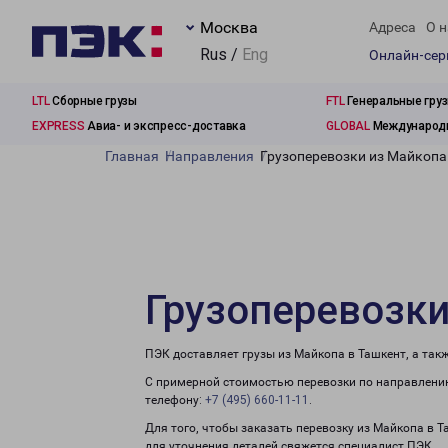
Москва
Адреса
О н
Rus /
Eng
Онлайн-се
LTL
Сборные грузы
FTL
Генеральные гру
EXPRESS
Авиа- и экспресс-доставка
GLOBAL
Международн
Главная
Направления
Грузоперевозки из Майкопа
Грузоперевозки
ПЭК доставляет грузы из Майкопа в Ташкент, а так
С примерной стоимостью перевозки по направлению
телефону:
+7 (495) 660-11-11
.
Для того, чтобы заказать перевозку из Майкопа в 
для уточнения деталей свяжется специалист ПЭК.