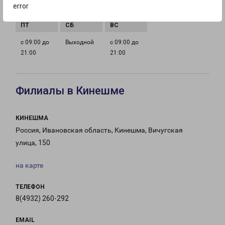
error
21:00
21:00
21:00
21:00
с 09:00 до
Выходной
с 09:00 до
21:00
21:00
Филиалы в Кинешме
КИНЕШМА
Россия, Ивановская область, Кинешма, Вичугская
улица, 150
на карте
ТЕЛЕФОН
8(4932) 260-292
EMAIL