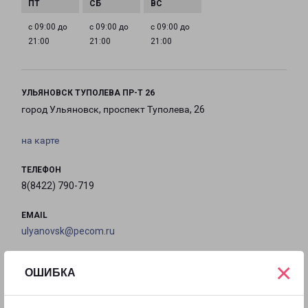
с 09:00 до
с 09:00 до
с 09:00 до
21:00
21:00
21:00
УЛЬЯНОВСК ТУПОЛЕВА ПР-Т 26
город Ульяновск, проспект Туполева, 26
на карте
ТЕЛЕФОН
8(8422) 790-719
EMAIL
ulyanovsk@pecom.ru
ГРАФИК РАБОТЫ
×
ОШИБКА
с 09:00 до
с 09:00 до
с 09:00 до
с 09:00 до