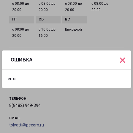
с 08:00 до
с 08:00 до
с 08:00 до
с 08:00 до
20:00
20:00
20:00
20:00
с 08:00 до
с 10:00 до
Выходной
20:00
16:00
×
ЖИГУЛЕВСК ПРИВОЛЖСКАЯ 17
ОШИБКА
Россия, Самарская область, город Жигулевск,
улица Приволжская, дом 17
error
на карте
ТЕЛЕФОН
8(8482) 949-394
EMAIL
tolyatti@pecom.ru