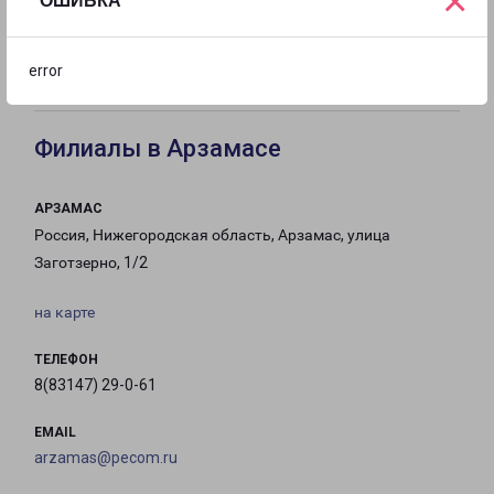
×
ОШИБКА
с 10:00 до
с 10:00 до
с 10:00 до
20:00
17:00
17:00
error
Филиалы в Арзамасе
АРЗАМАС
Россия, Нижегородская область, Арзамас, улица
Заготзерно, 1/2
на карте
ТЕЛЕФОН
8(83147) 29-0-61
EMAIL
arzamas@pecom.ru