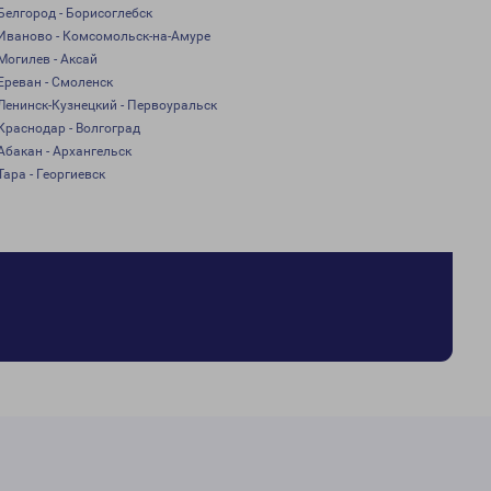
Белгород - Борисоглебск
Иваново - Комсомольск-на-Амуре
Могилев - Аксай
Ереван - Смоленск
Ленинск-Кузнецкий - Первоуральск
Краснодар - Волгоград
Абакан - Архангельск
Тара - Георгиевск