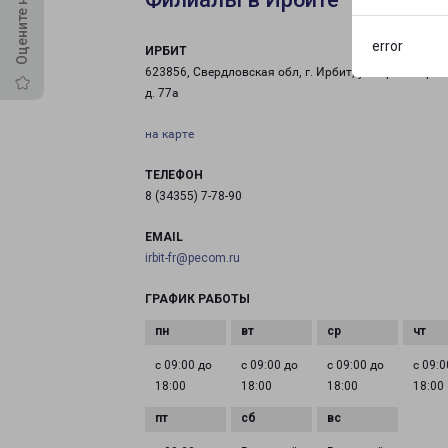
error
ИРБИТ
623856, Свердловская обл, г. Ирбит, ул. Пролетарск
д. 77а
на карте
ТЕЛЕФОН
8 (34355) 7-78-90
EMAIL
irbit-fr@pecom.ru
ГРАФИК РАБОТЫ
с 09:00 до
с 09:00 до
с 09:00 до
с 09:0
18:00
18:00
18:00
18:00