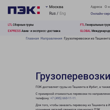
Москва
Адреса
О н
Rus /
Eng
Онлайн-се
LTL
Сборные грузы
FTL
Генеральные гру
EXPRESS
Авиа- и экспресс-доставка
GLOBAL
Международн
Главная
Направления
Грузоперевозки из Ташкент
Грузоперевозки
ПЭК доставляет грузы из Ташкента в Ирбит, а такж
С примерной стоимостью перевозки по направлению
телефону:
+7 (495) 660-11-11
.
Для того, чтобы заказать перевозку из Ташкента в 
уточнения деталей свяжется специалист ПЭК.