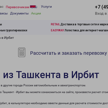
+7 (4
ас
Услуги
Перевозчикам
Вход в
рвисы
Документы
Акции
зы
RETAIL
Доставка в торговые сети и марк
ые грузоперевозки
EASYWAY
Логистика для интернет-магаз
а в Ирбит
Рассчитать и заказать перевозку
 из Ташкента в Ирбит
е в другие города России автомобильным и авиатранспортом.
 Ташкент - Ирбит вы можете ознакомиться на сайте, произвести расчет ст
Ирбит, в калькуляторе необходимо ввести данные для расчета стоимости дос