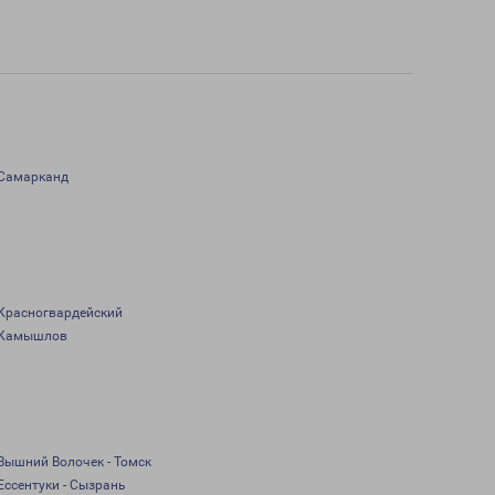
Самарканд
Красногвардейский
Камышлов
Вышний Волочек - Томск
Ессентуки - Сызрань