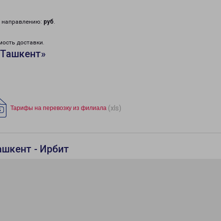
у направлению:
руб
.
мость доставки.
«Ташкент»
(xls)
Тарифы на перевозку из филиала
ашкент - Ирбит