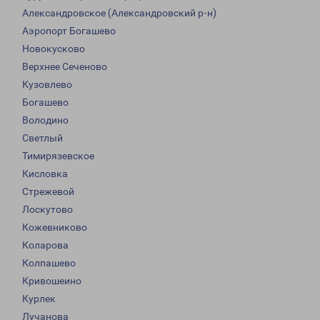
Александровское (Александровский р-н)
Аэропорт Богашево
Новокусково
Верхнее Сеченово
Кузовлево
Богашево
Володино
Светлый
Тимирязевское
Кисловка
Стрежевой
Лоскутово
Кожевниково
Коларова
Колпашево
Кривошеино
Курлек
Лучанова