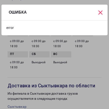
×
EMAIL
ОШИБКА
kurgan@pecom.ru
ГРАФИК РАБОТЫ
error
с 09:00 до
с 09:00 до
с 09:00 до
с 09:00 до
18:00
18:00
18:00
18:00
с 09:00 до
Выходной
Выходной
18:00
Доставка из Сыктывкара по области
Из филиала в Сыктывкаре доставка грузов
осуществляется в следующие города:
Сыктывкар