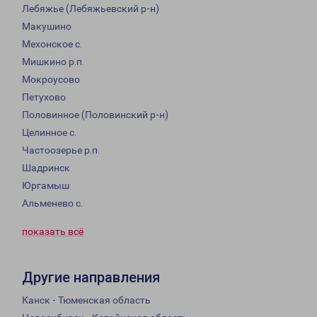
Лебяжье (Лебяжьевский р-н)
Макушино
Мехонское с.
Мишкино р.п.
Мокроусово
Петухово
Половинное (Половинский р-н)
Целинное с.
Частоозерье р.п.
Шадринск
Юргамыш
Альменево с.
показать всё
Другие направления
Канск - Тюменская область