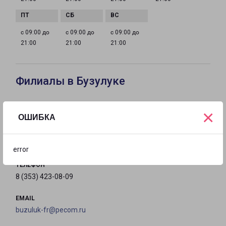
с 09:00 до
с 09:00 до
с 09:00 до
21:00
21:00
21:00
Филиалы в Бузулуке
БУЗУЛУК
×
ОШИБКА
461045, Оренбургская обл, г. Бузулук, ул. Гая, д. 99
на карте
error
ТЕЛЕФОН
8 (353) 423-08-09
EMAIL
buzuluk-fr@pecom.ru