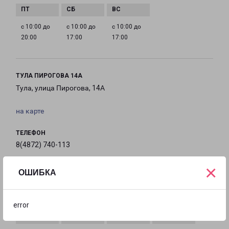
с 10:00 до
с 10:00 до
с 10:00 до
20:00
17:00
17:00
ТУЛА ПИРОГОВА 14А
Тула, улица Пирогова, 14А
на карте
ТЕЛЕФОН
8(4872) 740-113
×
EMAIL
ОШИБКА
tula@pecom.ru
ГРАФИК РАБОТЫ
error