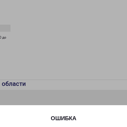
0 до
 области
ОШИБКА