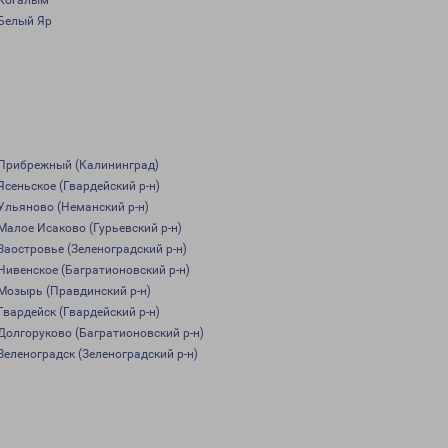
Когалым
Белый Яр
Прибрежный (Калининград)
Ясеньское (Гвардейский р-н)
Ульяново (Неманский р-н)
Малое Исаково (Гурьевский р-н)
Заостровье (Зеленоградский р-н)
Нивенское (Багратионовский р-н)
Мозырь (Правдинский р-н)
Гвардейск (Гвардейский р-н)
Долгоруково (Багратионовский р-н)
Зеленоградск (Зеленоградский р-н)