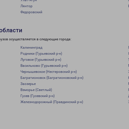
Ульт-Ягун
Лянтор
Федоровский
 области
рузов осуществляется в следующие города:
Калининград
Родники (Гурьевский р-н)
Луговое (Гурьевский р-н)
Васильково (Гурьевский р-н)
Чернышевское (Нестеровский р-н)
Багратионовск (Багратионовский р-н)
Заозерье
Взморье (Светлый)
Гусев (Гусевский р-н)
Железнодорожный (Правдинский р-н)