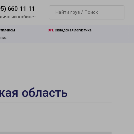
95) 660-11-11
 личный кабинет
етплейсы
3PL
Складская логистика
инов
кая область