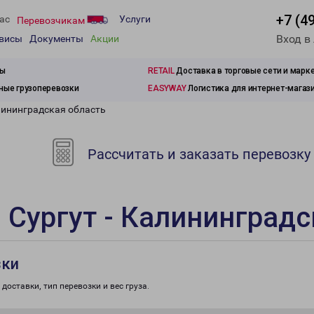
+7 (4
ас
Услуги
Перевозчикам
Вход в
рвисы
Документы
Акции
зы
RETAIL
Доставка в торговые сети и марк
ые грузоперевозки
EASYWAY
Логистика для интернет-магаз
лининградская область
Рассчитать и заказать перевозку
 Сургут - Калининградс
зки
доставки, тип перевозки и вес груза.