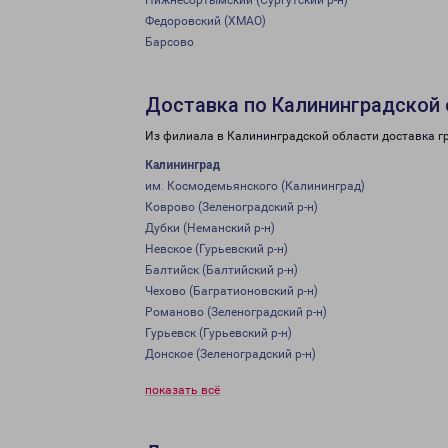
Нижнесортымский (Сургутский р-н)
Федоровский (ХМАО)
Барсово
Доставка по Калининградской
Из филиала в Калининградской области доставка г
Калининград
им. Космодемьянского (Калининград)
Коврово (Зеленоградский р-н)
Дубки (Неманский р-н)
Невское (Гурьевский р-н)
Балтийск (Балтийский р-н)
Чехово (Багратионовский р-н)
Романово (Зеленоградский р-н)
Гурьевск (Гурьевский р-н)
Донское (Зеленоградский р-н)
показать всё