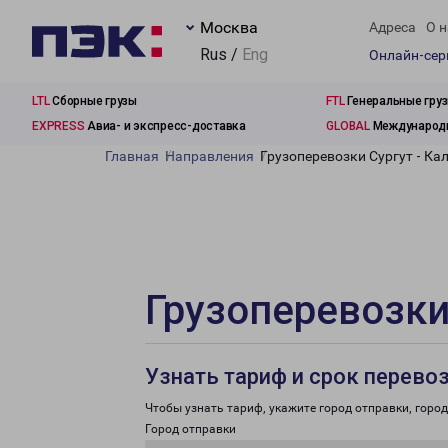
Москва
Адреса
О н
Rus /
Eng
Онлайн-се
LTL
Сборные грузы
FTL
Генеральные гру
EXPRESS
Авиа- и экспресс-доставка
GLOBAL
Международн
Главная
Направления
Грузоперевозки Сургут - Ка
Грузоперевозки
Узнать тариф и срок перево
Чтобы узнать тариф, укажите город отправки, город 
Город отправки