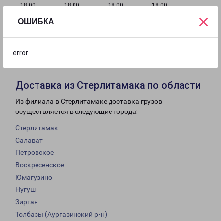
18:00
18:00
18:00
18:00
×
ОШИБКА
с 09:00 до
Выходной
Выходной
18:00
error
Доставка из Стерлитамака по области
Из филиала в Стерлитамаке доставка грузов
осуществляется в следующие города:
Стерлитамак
Салават
Петровское
Воскресенское
Юмагузино
Нугуш
Зирган
Толбазы (Аургазинский р-н)