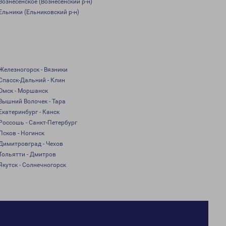
Вознесенское (Вознесенский р-н)
Ельники (Ельниковский р-н)
Железногорск - Вязники
Спасск-Дальний - Клин
Омск - Моршанск
Вышний Волочек - Тара
Екатеринбург - Канск
Россошь - Санкт-Петербург
Псков - Ногинск
Димитровград - Чехов
Тольятти - Дмитров
Якутск - Солнечногорск