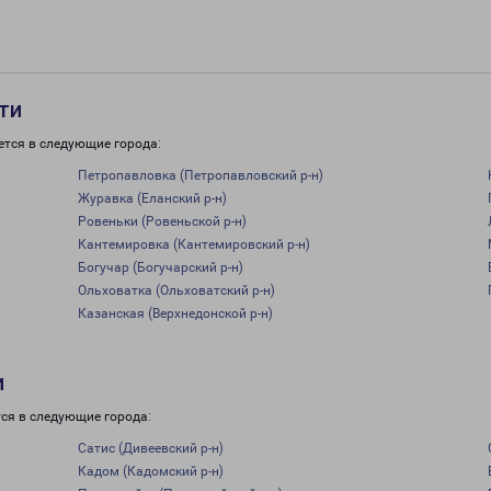
ти
ется в следующие города:
Петропавловка (Петропавловский р-н)
Журавка (Еланский р-н)
Ровеньки (Ровеньской р-н)
Кантемировка (Кантемировский р-н)
Богучар (Богучарский р-н)
Ольховатка (Ольховатский р-н)
Казанская (Верхнедонской р-н)
и
ся в следующие города:
Сатис (Дивеевский р-н)
Кадом (Кадомский р-н)