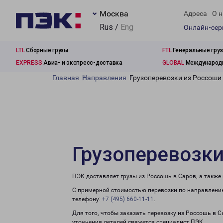
Москва
Адреса
О н
Rus /
Eng
Онлайн-се
LTL
Сборные грузы
FTL
Генеральные гру
EXPRESS
Авиа- и экспресс-доставка
GLOBAL
Международн
Главная
Направления
Грузоперевозки из Россоши
Грузоперевозки
ПЭК доставляет грузы из Россошь в Саров, а также
С примерной стоимостью перевозки по направлению
телефону:
+7 (495) 660-11-11
.
Для того, чтобы заказать перевозку из Россошь в 
уточнения деталей свяжется специалист ПЭК.