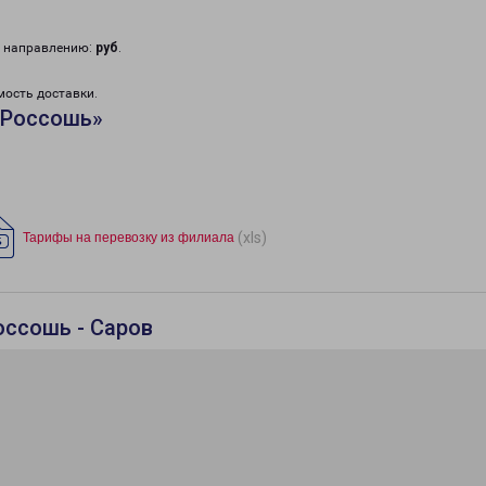
у направлению:
руб
.
мость доставки.
«Россошь»
(xls)
Тарифы на перевозку из филиала
оссошь - Саров