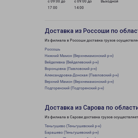
с 09:00 до
с 09:00 до
Выходной
17:00
14:00
Доставка из Россоши по облас
Из филиала в Россоши доставка грузов осуществля
Россошь
Нижний Мамон (Верхнемамонский р-н)
Вейделевка (Вейделевский р-н)
Воронцовка (Павловский р-н)
Александровка-Донская (Павловский р-н)
Верхний Мамон (Верхнемамонский р-н)
Подгоренский (Подгоренский р-н)
Доставка из Сарова по област
Из филиала в Сарове доставка грузов осуществляет
Теньгушево (Теньгушевский р-н)
Барашево (Теньгушевский р-н)