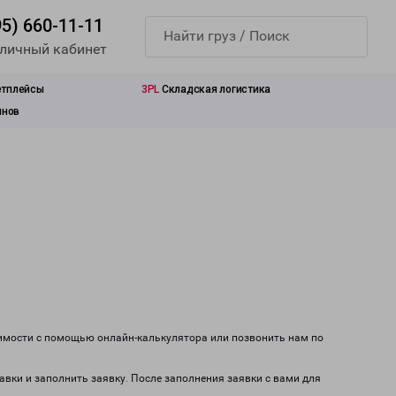
95) 660-11-11
 личный кабинет
етплейсы
3PL
Складская логистика
инов
оимости с помощью онлайн-калькулятора или позвонить нам по
авки и заполнить заявку. После заполнения заявки с вами для