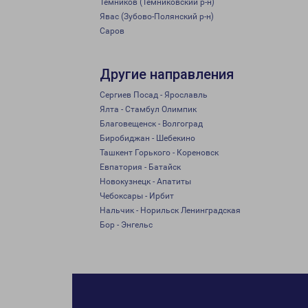
Темников (Темниковский р-н)
Явас (Зубово-Полянский р-н)
Саров
Другие направления
Сергиев Посад - Ярославль
Ялта - Стамбул Олимпик
Благовещенск - Волгоград
Биробиджан - Шебекино
Ташкент Горького - Кореновск
Евпатория - Батайск
Новокузнецк - Апатиты
Чебоксары - Ирбит
Нальчик - Норильск Ленинградская
Бор - Энгельс