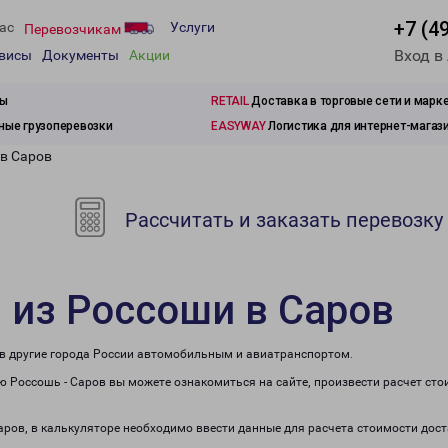
+7 (4
ас
Услуги
Перевозчикам
Вход в
рвисы
Документы
Акции
зы
RETAIL
Доставка в торговые сети и марк
ые грузоперевозки
EASYWAY
Логистика для интернет-магаз
 в Саров
Рассчитать и заказать перевозку
 из Россоши в Саров
 в другие города России автомобильным и авиатранспортом.
 Россошь - Саров вы можете ознакомиться на сайте, произвести расчет ст
Саров, в калькуляторе необходимо ввести данные для расчета стоимости дост