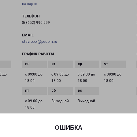
на карте
ТЕЛЕФОН
8(8652) 990-999
EMAIL
stavropol@pecom.ru
ГРАФИК РАБОТЫ
0 до
с 09:00 до
с 09:00 до
с 09:00 до
с 09:00 до
18:00
18:00
18:00
18:00
с 09:00 до
Выходной
Выходной
18:00
ОШИБКА
МИХАЙЛОВСК ЛОГАЧЕВСКАЯ 108
город Михайловск, улица Логачевская, 108