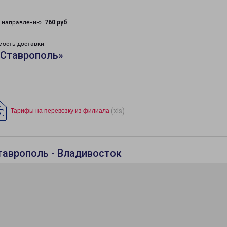
у направлению:
760 руб
.
мость доставки.
«Ставрополь»
(xls)
Тарифы на перевозку из филиала
таврополь - Владивосток