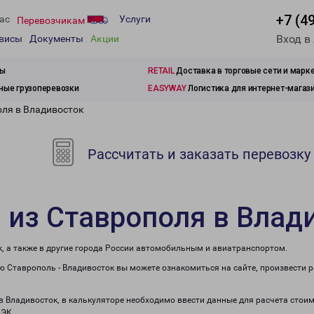
+7 (4
ас
Услуги
Перевозчикам
Вход в
рвисы
Документы
Акции
зы
RETAIL
Доставка в торговые сети и марк
ые грузоперевозки
EASYWAY
Логистика для интернет-магаз
оля в Владивосток
Рассчитать и заказать перевозку
 из Ставрополя в Влад
, а также в другие города России автомобильным и авиатранспортом.
 Ставрополь - Владивосток вы можете ознакомиться на сайте, произвести 
 в Владивосток, в калькуляторе необходимо ввести данные для расчета стоим
ПЭК.