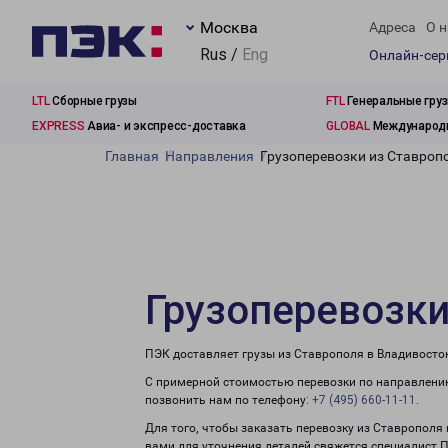
Москва
Адреса
О н
Rus /
Eng
Онлайн-се
LTL
Сборные грузы
FTL
Генеральные гру
EXPRESS
Авиа- и экспресс-доставка
GLOBAL
Международн
Главная
Направления
Грузоперевозки из Ставроп
Грузоперевозки
ПЭК доставляет грузы из Ставрополя в Владивосток
С примерной стоимостью перевозки по направлению
позвонить нам по телефону:
+7 (495) 660-11-11
.
Для того, чтобы заказать перевозку из Ставрополя
вами для уточнения деталей свяжется специалист 